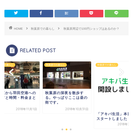
HOME
秋葉原での暮らし
秋葉原周辺で100円ショップはあるのか？
RELATED POST
原での暮らし
秋葉原での暮らし
秋葉原での暮らし
葉原から羽田空港への
秋葉原の深夜を散歩す
き方と時間・料金まと
る。やっぱりここは昼の
街です。
2018年11月1日
2018年10月31日
「アキバ生活」本日
スタートしました！
2018年3