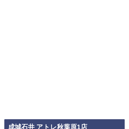
成城石井 アトレ秋葉原1店