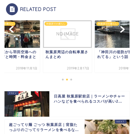
RELATED POST
原での暮らし
秋葉原での暮らし
秋葉原での暮らし
葉原から羽田空港への
秋葉原周辺の自転車屋さ
「神田川の堤防が整
き方と時間・料金まと
んまとめ
れてる」という話
2018年11月1日
2019年2月17日
2018年1
日高屋 秋葉原駅前店｜ラーメンやチャー
ハンなどを食べられるコスパが高い2...
超ごってり麺 ごっつ 秋葉原店｜背脂た
っぷりのごってりラーメンを食べるな...