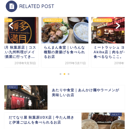
RELATED POST
原のグルメ
秋葉原のグルメ
秋葉原のグルメ
多満月 秋葉原店｜コス
らんまん食堂｜いろんな
ミートラッシュ ヨド
の良い九州料理がメイ
種類の唐揚げを食べられ
Akiba店｜肉をがっ
の居酒屋に行ってき...
るお店
食べるならここ。
2018年9月30日
2019年3月11日
2018年1
あたりや食堂｜あんかけ麺やラーメンが
美味しいお店
だてなり屋 秋葉原UDX店｜牛たん焼き
と伊達ごはんを食べられるお店